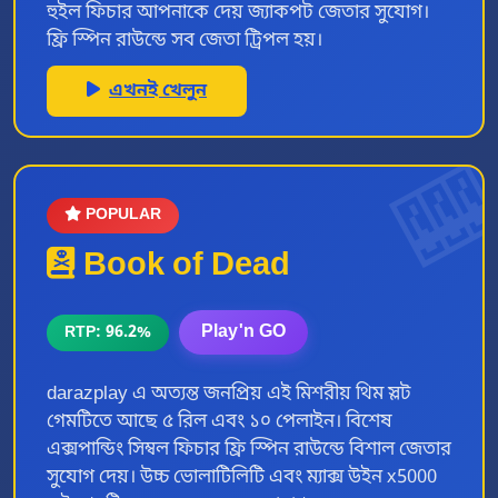
হুইল ফিচার আপনাকে দেয় জ্যাকপট জেতার সুযোগ।
ফ্রি স্পিন রাউন্ডে সব জেতা ট্রিপল হয়।
এখনই খেলুন
POPULAR
Book of Dead
Play'n GO
RTP: 96.2%
darazplay এ অত্যন্ত জনপ্রিয় এই মিশরীয় থিম স্লট
গেমটিতে আছে ৫ রিল এবং ১০ পেলাইন। বিশেষ
এক্সপান্ডিং সিম্বল ফিচার ফ্রি স্পিন রাউন্ডে বিশাল জেতার
সুযোগ দেয়। উচ্চ ভোলাটিলিটি এবং ম্যাক্স উইন x5000