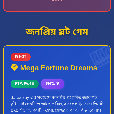
জনপ্রিয় স্লট গেম
HOT
Mega Fortune Dreams
NetEnt
RTP: 96.4%
darazplay এর সবচেয়ে জনপ্রিয় প্রগ্রেসিভ জ্যাকপট
স্লট। এই গেমটিতে আছে ৫ রিল, ২০ পেলাইন এবং তিনটি
প্রগ্রেসিভ জ্যাকপট - মেগা, মেজর এবং র‍্যাপিড। বোনাস