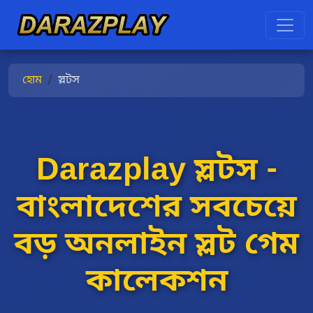
হোম
স্লটস
Darazplay স্লটস -
বাংলাদেশের সবচেয়ে
বড় অনলাইন স্লট গেম
কালেকশন