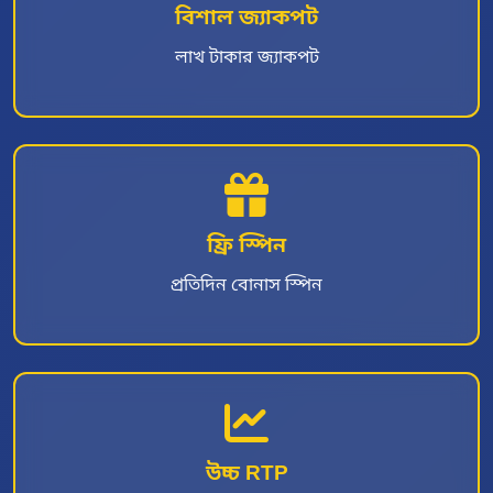
বিশাল জ্যাকপট
লাখ টাকার জ্যাকপট
ফ্রি স্পিন
প্রতিদিন বোনাস স্পিন
উচ্চ RTP