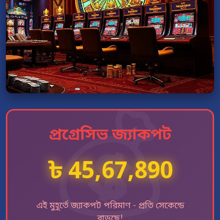
প্রগ্রেসিভ জ্যাকপট
৳ 45,67,890
এই মুহূর্তে জ্যাকপট পরিমাণ - প্রতি সেকেন্ডে
বাড়ছে!