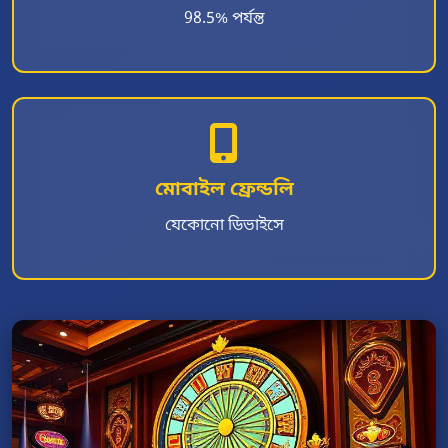
98.5% পর্যন্ত
মোবাইল ফ্রেন্ডলি
যেকোনো ডিভাইসে