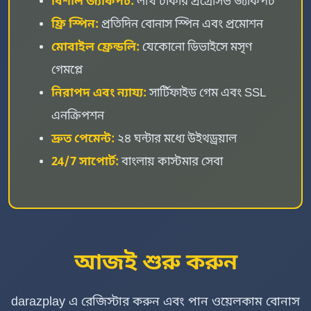
বিশাল জ্যাকপট:
লাখ টাকার প্রগ্রেসিভ জ্যাকপট
ফ্রি স্পিন:
প্রতিদিন বোনাস স্পিন এবং প্রমোশন
মোবাইল ফ্রেন্ডলি:
যেকোনো ডিভাইসে মসৃণ
গেমপ্লে
নিরাপদ এবং ন্যায্য:
সার্টিফাইড গেম এবং SSL
এনক্রিপশন
দ্রুত পেমেন্ট:
২৪ ঘন্টার মধ্যে উইথড্রয়াল
24/7 সাপোর্ট:
বাংলায় কাস্টমার সেবা
আজই শুরু করুন
darazplay এ রেজিস্টার করুন এবং পান ওয়েলকাম বোনাস