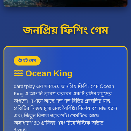
জনপ্রিয় ফিশিং গেম
হট গেম
Ocean King
darazplay এর সবচেয়ে জনপ্রিয় ফিশিং গেম Ocean
King এ আপনি প্রবেশ করবেন একটি রঙিন সমুদ্রের
জগতে। এখানে আছে শত শত বিভিন্ন প্রজাতির মাছ,
প্রতিটির নিজস্ব মূল্য এবং বৈশিষ্ট্য। বিশেষ বস মাছ ধরুন
এবং জিতুন বিশাল জ্যাকপট। গেমটিতে আছে
অসাধারণ 3D গ্রাফিক্স এবং রিয়েলিস্টিক সাউন্ড
ইফেক্ট।