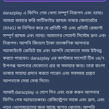
darazplay এ ফিশিং গেম খেলা সম্পূর্ণ নিরাপদ এবং ন্যায্য।
আমরা ব্যবহার করি সার্টিফাইড র‍্যান্ডম নাম্বার জেনারেটর
(RNG) যা নিশ্চিত করে যে প্রতিটি শট এবং প্রতিটি রেজাল্ট
সম্পূর্ণ র‍্যান্ডম এবং ন্যায্য। আমাদের পেমেন্ট সিস্টেম দ্রুত এবং
নিরাপদ। আপনি জিতলে টাকা তাৎক্ষণিক আপনার
অ্যাকাউন্টে ক্রেডিট হয় এবং আপনি যেকোনো সময় উইথড্র
করতে পারবেন। darazplay এর কাস্টমার সাপোর্ট টিম ২৪/৭
উপলব্ধ আপনার যেকোনো প্রশ্ন বা সমস্যার জন্য। তারা বাংলা
ভাষায় সাহায্য প্রদান করতে পারেন এবং সবসময় প্রস্তুত
আপনাকে সেরা সেবা দিতে।
আজই darazplay এ যোগ দিন এবং শুরু করুন আপনার
ফিশিং গেম অ্যাডভেঞ্চার। রেজিস্ট্রেশন সহজ এবং দ্রুত, এবং
নতুন খেলোয়াড়দের জন্য আছে স্বাগত বোনাস। আপনি