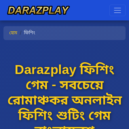
হোম
ফিশিং
Darazplay ফিশিং
গেম - সবচেয়ে
রোমাঞ্চকর অনলাইন
ফিশিং শুটিং গেম