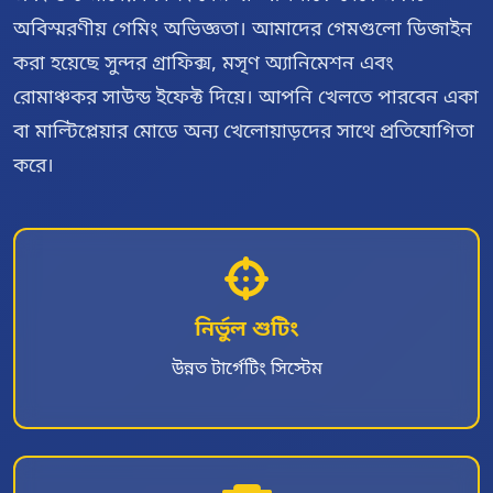
অবিস্মরণীয় গেমিং অভিজ্ঞতা। আমাদের গেমগুলো ডিজাইন
করা হয়েছে সুন্দর গ্রাফিক্স, মসৃণ অ্যানিমেশন এবং
রোমাঞ্চকর সাউন্ড ইফেক্ট দিয়ে। আপনি খেলতে পারবেন একা
বা মাল্টিপ্লেয়ার মোডে অন্য খেলোয়াড়দের সাথে প্রতিযোগিতা
করে।
নির্ভুল শুটিং
উন্নত টার্গেটিং সিস্টেম