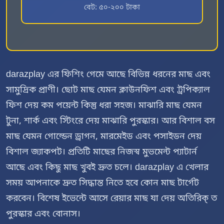
বেট: ৫০-২০০ টাকা
darazplay এর ফিশিং গেমে আছে বিভিন্ন ধরনের মাছ এবং
সামুদ্রিক প্রাণী। ছোট মাছ যেমন ক্লাউনফিশ এবং ট্রপিক্যাল
ফিশ দেয় কম পয়েন্ট কিন্তু ধরা সহজ। মাঝারি মাছ যেমন
টুনা, শার্ক এবং স্টিংরে দেয় মাঝারি পুরস্কার। আর বিশাল বস
মাছ যেমন গোল্ডেন ড্রাগন, মারমেইড এবং পসাইডন দেয়
বিশাল জ্যাকপট। প্রতিটি মাছের নিজস্ব মুভমেন্ট প্যাটার্ন
আছে এবং কিছু মাছ খুবই দ্রুত চলে। darazplay এ খেলার
সময় আপনাকে দ্রুত সিদ্ধান্ত নিতে হবে কোন মাছ টার্গেট
করবেন। বিশেষ ইভেন্টে আসে রেয়ার মাছ যা দেয় অতিরিক্ ত
পুরস্কার এবং বোনাস।