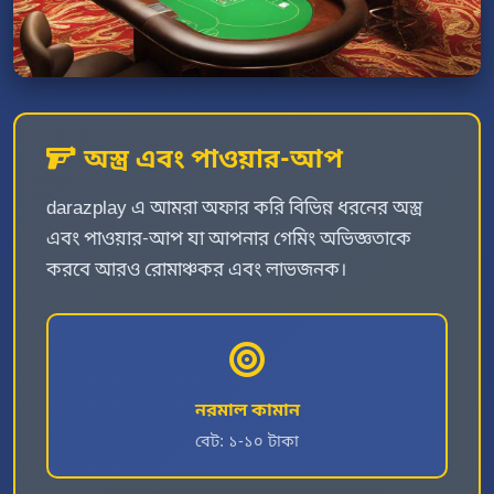
অস্ত্র এবং পাওয়ার-আপ
darazplay এ আমরা অফার করি বিভিন্ন ধরনের অস্ত্র
এবং পাওয়ার-আপ যা আপনার গেমিং অভিজ্ঞতাকে
করবে আরও রোমাঞ্চকর এবং লাভজনক।
নরমাল কামান
বেট: ১-১০ টাকা