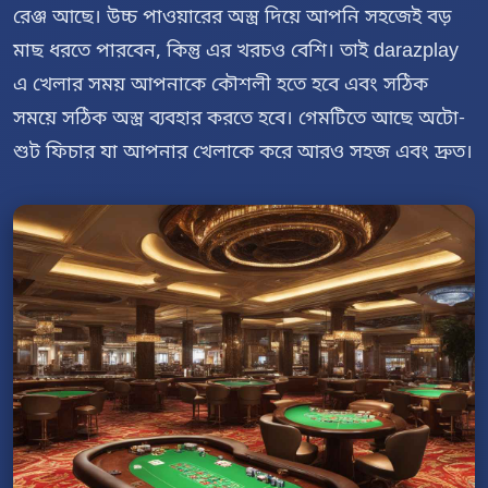
রেঞ্জ আছে। উচ্চ পাওয়ারের অস্ত্র দিয়ে আপনি সহজেই বড়
মাছ ধরতে পারবেন, কিন্তু এর খরচও বেশি। তাই darazplay
এ খেলার সময় আপনাকে কৌশলী হতে হবে এবং সঠিক
সময়ে সঠিক অস্ত্র ব্যবহার করতে হবে। গেমটিতে আছে অটো-
শুট ফিচার যা আপনার খেলাকে করে আরও সহজ এবং দ্রুত।