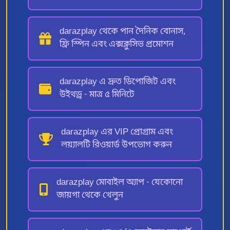
darazplay থেকে পান দৈনিক বোনাস,
ফ্রি স্পিন এবং এক্সক্লুসিভ প্রমোশন
darazplay এ দ্রুত ডিপোজিট এবং
উইথড্র - মাত্র ৫ মিনিটে
darazplay এর VIP প্রোগ্রাম এবং
লয়্যালটি রিওয়ার্ড উপভোগ করুন
darazplay মোবাইল অ্যাপ - যেকোনো
জায়গা থেকে খেলুন