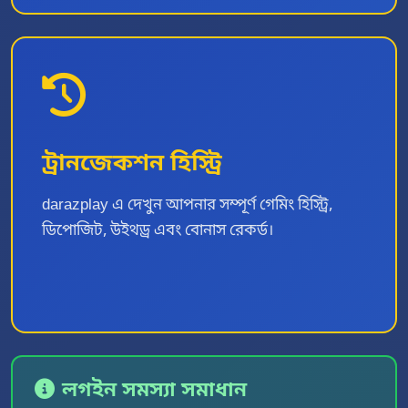
ট্রানজেকশন হিস্ট্রি
darazplay এ দেখুন আপনার সম্পূর্ণ গেমিং হিস্ট্রি,
ডিপোজিট, উইথড্র এবং বোনাস রেকর্ড।
লগইন সমস্যা সমাধান