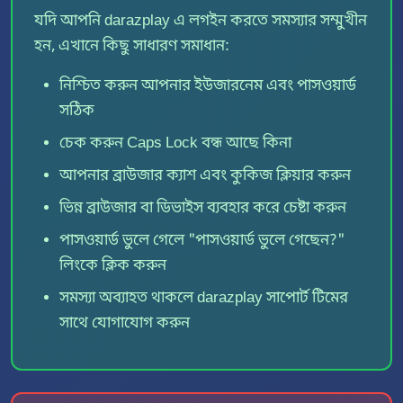
যদি আপনি darazplay এ লগইন করতে সমস্যার সম্মুখীন
হন, এখানে কিছু সাধারণ সমাধান:
নিশ্চিত করুন আপনার ইউজারনেম এবং পাসওয়ার্ড
সঠিক
চেক করুন Caps Lock বন্ধ আছে কিনা
আপনার ব্রাউজার ক্যাশ এবং কুকিজ ক্লিয়ার করুন
ভিন্ন ব্রাউজার বা ডিভাইস ব্যবহার করে চেষ্টা করুন
পাসওয়ার্ড ভুলে গেলে "পাসওয়ার্ড ভুলে গেছেন?"
লিংকে ক্লিক করুন
সমস্যা অব্যাহত থাকলে darazplay সাপোর্ট টিমের
সাথে যোগাযোগ করুন