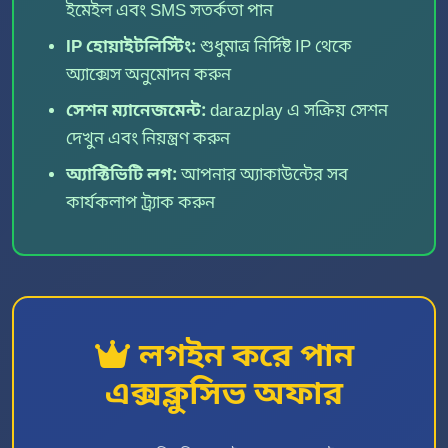
ইমেইল এবং SMS সতর্কতা পান
IP হোয়াইটলিস্টিং:
শুধুমাত্র নির্দিষ্ট IP থেকে
অ্যাক্সেস অনুমোদন করুন
সেশন ম্যানেজমেন্ট:
darazplay এ সক্রিয় সেশন
দেখুন এবং নিয়ন্ত্রণ করুন
অ্যাক্টিভিটি লগ:
আপনার অ্যাকাউন্টের সব
কার্যকলাপ ট্র্যাক করুন
লগইন করে পান
এক্সক্লুসিভ অফার