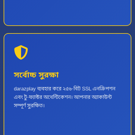
সর্বোচ্চ সুরক্ষা
darazplay ব্যবহার করে ২৫৬-বিট SSL এনক্রিপশন
এবং টু-ফ্যাক্টর অথেন্টিকেশন। আপনার অ্যাকাউন্ট
সম্পূর্ণ সুরক্ষিত।