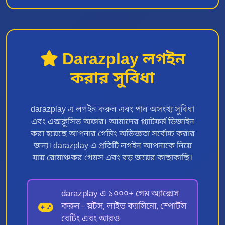
Darazplay লগইন
করার সুবিধা
darazplay এ লগইন করুন এবং পান অসংখ্য সুবিধা
এবং এক্সক্লুসিভ অফার। আমাদের প্ল্যাটফর্ম ডিজাইন
করা হয়েছে আপনার গেমিং অভিজ্ঞতা সর্বোচ্চ করার
জন্য। darazplay এ প্রতিটি লগইন আপনাকে নিয়ে
যায় রোমাঞ্চকর গেমস এবং বড় জয়ের কাছাকাছি।
darazplay এ ১০০০+ গেম অ্যাক্সেস
করুন - স্লটস, লাইভ ক্যাসিনো, স্পোর্টস
বেটিং এবং আরও