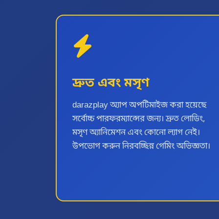
দ্রুত এবং মসৃণ
darazplay অ্যাপ অপটিমাইজ করা হয়েছে
সর্বোচ্চ পারফরম্যান্সের জন্য। দ্রুত লোডিং,
মসৃণ অ্যানিমেশন এবং কোনো ল্যাগ নেই।
উপভোগ করুন নিরবচ্ছিন্ন গেমিং অভিজ্ঞতা।