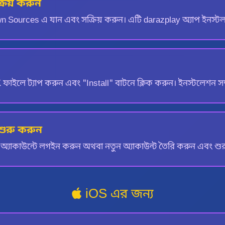
িয় করুন
n Sources এ যান এবং সক্রিয় করুন। এটি darazplay অ্যাপ ইনস্টল
লে ট্যাপ করুন এবং "Install" বাটনে ক্লিক করুন। ইনস্টলেশন সম্প
ুরু করুন
 অ্যাকাউন্টে লগইন করুন অথবা নতুন অ্যাকাউন্ট তৈরি করুন এবং শু
iOS এর জন্য