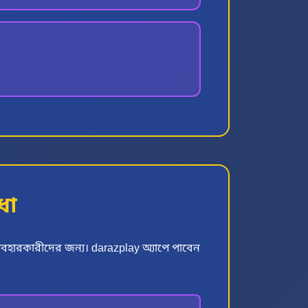
ধা
ব্যবহারকারীদের জন্য। darazplay অ্যাপে পাবেন