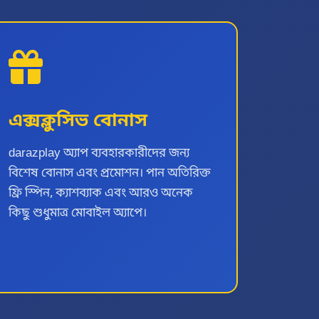
এক্সক্লুসিভ বোনাস
darazplay অ্যাপ ব্যবহারকারীদের জন্য
বিশেষ বোনাস এবং প্রমোশন। পান অতিরিক্ত
ফ্রি স্পিন, ক্যাশব্যাক এবং আরও অনেক
কিছু শুধুমাত্র মোবাইল অ্যাপে।