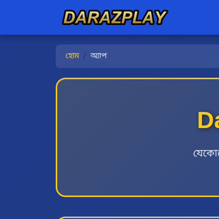
হোম
অ্যাপ
D
যেকোন