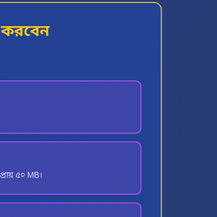
 করবেন
্রায় ৫০ MB।