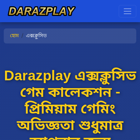
হোম
এক্সক্লুসিভ
Darazplay এক্সক্লুসিভ
গেম কালেকশন -
প্রিমিয়াম গেমিং
অভিজ্ঞতা শুধুমাত্র