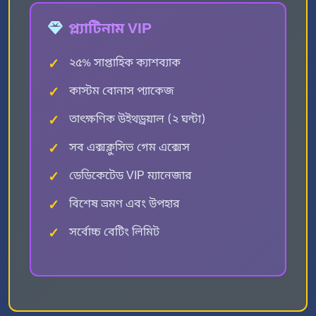
প্ল্যাটিনাম VIP
২৫% সাপ্তাহিক ক্যাশব্যাক
কাস্টম বোনাস প্যাকেজ
তাৎক্ষণিক উইথড্রয়াল (২ ঘন্টা)
সব এক্সক্লুসিভ গেম এক্সেস
ডেডিকেটেড VIP ম্যানেজার
বিশেষ ভ্রমণ এবং উপহার
সর্বোচ্চ বেটিং লিমিট