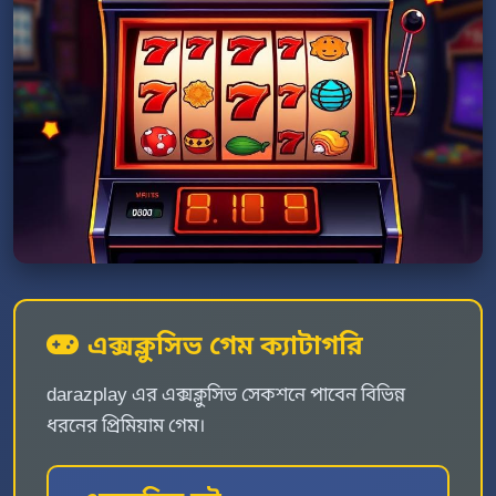
এক্সক্লুসিভ গেম ক্যাটাগরি
darazplay এর এক্সক্লুসিভ সেকশনে পাবেন বিভিন্ন
ধরনের প্রিমিয়াম গেম।