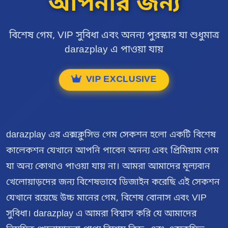
আপনার জন্য
বিশেষ গেম, VIP সুবিধা এবং অনন্য পুরস্কার যা শুধুমাত্র
darazplay এ পাওয়া যায়
VIP EXCLUSIVE
darazplay এর এক্সক্লুসিভ গেম সেকশন হলো একটি বিশেষ
কালেকশন যেখানে আপনি পাবেন অনন্য এবং প্রিমিয়াম গেম
যা অন্য কোথাও পাওয়া যায় না। আমরা আমাদের মূল্যবান
খেলোয়াড়দের জন্য বিশেষভাবে ডিজাইন করেছি এই সেকশন
যেখানে রয়েছে উচ্চ মানের গেম, বিশেষ বোনাস এবং VIP
সুবিধা। darazplay এ আমরা বিশ্বাস করি যে আমাদের