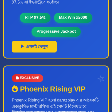
97.5% যা ইন্ডাস্ট্রিতে সর্বোচ্চ।
RTP 97.5%
Max Win x5000
Progressive Jackpot
এখনই খেলুন
EXCLUSIVE
Phoenix Rising VIP
Phoenix Rising VIP হলো darazplay এর আরেকটি
এক্সক্লুসিভ মাস্টারপিস। এই গেমটি বিশেষভাবে