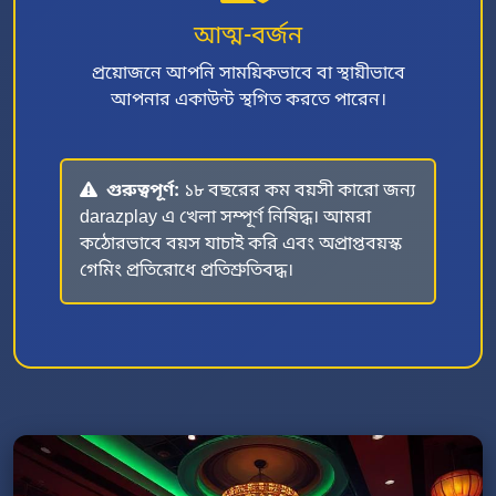
আত্ম-বর্জন
প্রয়োজনে আপনি সাময়িকভাবে বা স্থায়ীভাবে
আপনার একাউন্ট স্থগিত করতে পারেন।
গুরুত্বপূর্ণ:
১৮ বছরের কম বয়সী কারো জন্য
darazplay এ খেলা সম্পূর্ণ নিষিদ্ধ। আমরা
কঠোরভাবে বয়স যাচাই করি এবং অপ্রাপ্তবয়স্ক
গেমিং প্রতিরোধে প্রতিশ্রুতিবদ্ধ।