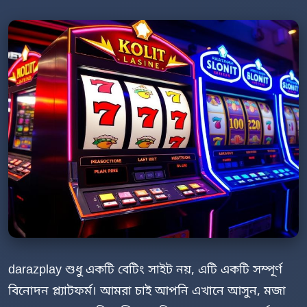
darazplay শুধু একটি বেটিং সাইট নয়, এটি একটি সম্পূর্ণ
বিনোদন প্ল্যাটফর্ম। আমরা চাই আপনি এখানে আসুন, মজা