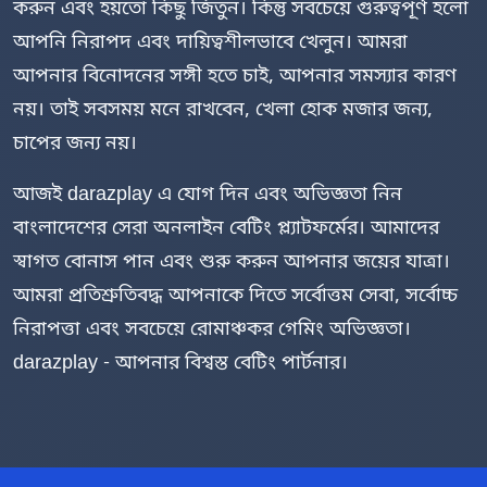
করুন এবং হয়তো কিছু জিতুন। কিন্তু সবচেয়ে গুরুত্বপূর্ণ হলো
আপনি নিরাপদ এবং দায়িত্বশীলভাবে খেলুন। আমরা
আপনার বিনোদনের সঙ্গী হতে চাই, আপনার সমস্যার কারণ
নয়। তাই সবসময় মনে রাখবেন, খেলা হোক মজার জন্য,
চাপের জন্য নয়।
আজই darazplay এ যোগ দিন এবং অভিজ্ঞতা নিন
বাংলাদেশের সেরা অনলাইন বেটিং প্ল্যাটফর্মের। আমাদের
স্বাগত বোনাস পান এবং শুরু করুন আপনার জয়ের যাত্রা।
আমরা প্রতিশ্রুতিবদ্ধ আপনাকে দিতে সর্বোত্তম সেবা, সর্বোচ্চ
নিরাপত্তা এবং সবচেয়ে রোমাঞ্চকর গেমিং অভিজ্ঞতা।
darazplay - আপনার বিশ্বস্ত বেটিং পার্টনার।