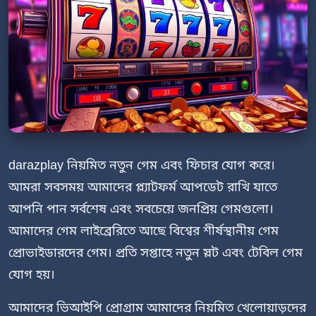
darazplay নিয়মিত নতুন গেম এবং ফিচার যোগ করে।
আমরা সবসময় আমাদের প্ল্যাটফর্ম আপডেট রাখি যাতে
আপনি পান সর্বশেষ এবং সবচেয়ে জনপ্রিয় গেমগুলো।
আমাদের গেম লাইব্রেরিতে আছে বিশ্বের শীর্ষস্থানীয় গেম
প্রোভাইডারদের গেম। প্রতি সপ্তাহে নতুন স্লট এবং টেবিল গেম
যোগ হয়।
আমাদের ভিআইপি প্রোগ্রাম আমাদের নিয়মিত খেলোয়াড়দের