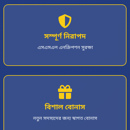
সম্পূর্ণ নিরাপদ
এসএসএল এনক্রিপশন সুরক্ষা
বিশাল বোনাস
নতুন সদস্যদের জন্য স্বাগত বোনাস