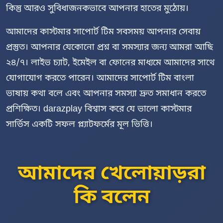
কিন্তু আরও সুবিধাজনকভাবে আপনার হাতের মুঠোয়।
আমাদের কাস্টমার সাপোর্ট টিম সবসময় আপনার সেবায়
প্রস্তুত। আপনার যেকোনো প্রশ্ন বা সমস্যার জন্য আমরা আছি
২৪/৭। লাইভ চ্যাট, ইমেইল বা ফোনের মাধ্যমে আমাদের সাথে
যোগাযোগ করতে পারেন। আমাদের সাপোর্ট টিম বাংলা
ভাষায় কথা বলে এবং আপনার সমস্যা দ্রুত সমাধান করতে
প্রশিক্ষিত। darazplay বিশ্বাস করে যে ভালো কাস্টমার
সার্ভিস একটি সফল প্ল্যাটফর্মের মূল ভিত্তি।
আমাদের খেলোয়াড়রা
কি বলেন