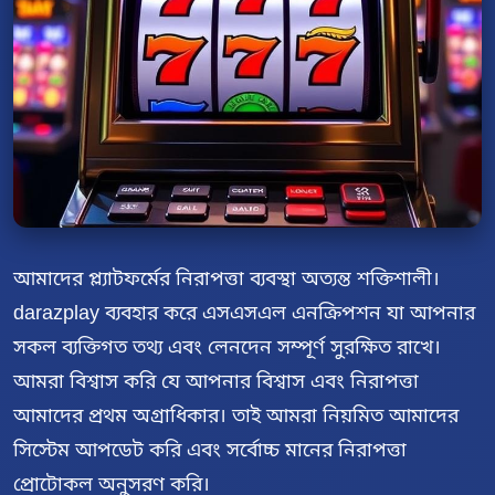
আমাদের প্ল্যাটফর্মের নিরাপত্তা ব্যবস্থা অত্যন্ত শক্তিশালী।
darazplay ব্যবহার করে এসএসএল এনক্রিপশন যা আপনার
সকল ব্যক্তিগত তথ্য এবং লেনদেন সম্পূর্ণ সুরক্ষিত রাখে।
আমরা বিশ্বাস করি যে আপনার বিশ্বাস এবং নিরাপত্তা
আমাদের প্রথম অগ্রাধিকার। তাই আমরা নিয়মিত আমাদের
সিস্টেম আপডেট করি এবং সর্বোচ্চ মানের নিরাপত্তা
প্রোটোকল অনুসরণ করি।