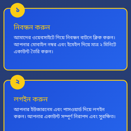
১
নিবন্ধন করুন
আমাদের ওয়েবসাইটে গিয়ে নিবন্ধন বাটনে ক্লিক করুন।
আপনার মোবাইল নম্বর এবং ইমেইল দিয়ে মাত্র ২ মিনিটে
একাউন্ট তৈরি করুন।
২
লগইন করুন
আপনার ইউজারনেম এবং পাসওয়ার্ড দিয়ে লগইন
করুন। আপনার একাউন্ট সম্পূর্ণ নিরাপদ এবং সুরক্ষিত।