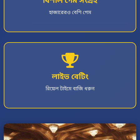
বিশাল গেম সংগ্রহ
হাজারেরও বেশি গেম
লাইভ বেটিং
রিয়েল টাইমে বাজি ধরুন