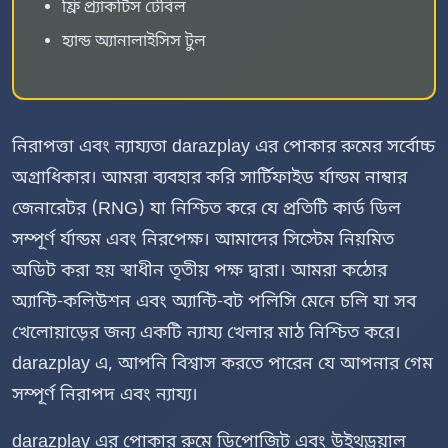
ফ্রি প্র্যাকটিস টেবিল
হ্যান্ড অ্যানালাইসিস টুল
নিরাপত্তা এবং ন্যায্যতা darazplay এর পোকার রুমের সর্বোচ্চ
অগ্রাধিকার। আমরা ব্যবহার করি সার্টিফাইড র্যান্ডম নাম্বার
জেনারেটর (RNG) যা নিশ্চিত করে যে প্রতিটি কার্ড ডিল
সম্পূর্ণ র্যান্ডম এবং নিরপেক্ষ। আমাদের সিস্টেম নিয়মিত
অডিট করা হয় স্বাধীন তৃতীয় পক্ষ দ্বারা। আমরা কঠোর
অ্যান্টি-কলিউশন এবং অ্যান্টি-বট পলিসি মেনে চলি যা সব
খেলোয়াড়ের জন্য একটি ন্যায্য খেলার মাঠ নিশ্চিত করে।
darazplay এ, আপনি বিশ্বাস করতে পারেন যে আপনার গেম
সম্পূর্ণ নিরাপদ এবং ন্যায্য।
darazplay এর পোকার রুমে ডিপোজিট এবং উইথড্রয়াল