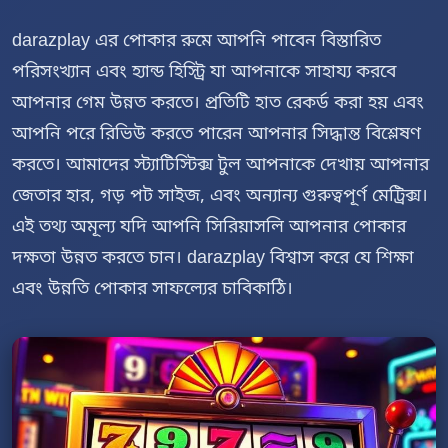
darazplay এর পোকার রুমে আপনি পাবেন বিস্তারিত
পরিসংখ্যান এবং হ্যান্ড হিস্ট্রি যা আপনাকে সাহায্য করবে
আপনার গেম উন্নত করতে। প্রতিটি হাত রেকর্ড করা হয় এবং
আপনি পরে রিভিউ করতে পারেন আপনার সিদ্ধান্ত বিশ্লেষণ
করতে। আমাদের স্ট্যাটিস্টিক্স টুল আপনাকে দেখায় আপনার
জেতার হার, গড় পট সাইজ, এবং অন্যান্য গুরুত্বপূর্ণ মেট্রিক্স।
এই তথ্য অমূল্য যদি আপনি সিরিয়াসলি আপনার পোকার
দক্ষতা উন্নত করতে চান। darazplay বিশ্বাস করে যে শিক্ষা
এবং উন্নতি পোকার সাফল্যের চাবিকাঠি।