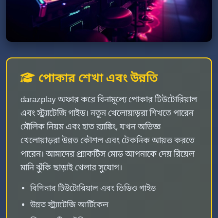
পোকার শেখা এবং উন্নতি
darazplay অফার করে বিনামূল্যে পোকার টিউটোরিয়াল
এবং স্ট্র্যাটেজি গাইড। নতুন খেলোয়াড়রা শিখতে পারেন
মৌলিক নিয়ম এবং হাত র‍্যাঙ্কিং, যখন অভিজ্ঞ
খেলোয়াড়রা উন্নত কৌশল এবং টেকনিক আয়ত্ত করতে
পারেন। আমাদের প্র্যাকটিস মোড আপনাকে দেয় রিয়েল
মানি ঝুঁকি ছাড়াই খেলার সুযোগ।
বিগিনার টিউটোরিয়াল এবং ভিডিও গাইড
উন্নত স্ট্র্যাটেজি আর্টিকেল