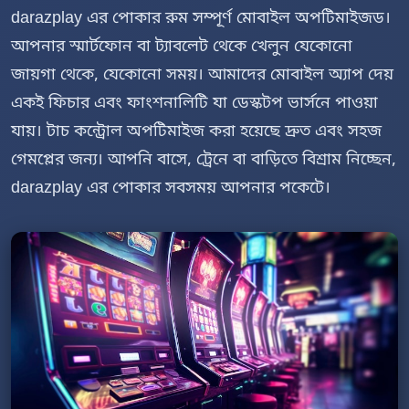
darazplay এর পোকার রুম সম্পূর্ণ মোবাইল অপটিমাইজড।
আপনার স্মার্টফোন বা ট্যাবলেট থেকে খেলুন যেকোনো
জায়গা থেকে, যেকোনো সময়। আমাদের মোবাইল অ্যাপ দেয়
একই ফিচার এবং ফাংশনালিটি যা ডেস্কটপ ভার্সনে পাওয়া
যায়। টাচ কন্ট্রোল অপটিমাইজ করা হয়েছে দ্রুত এবং সহজ
গেমপ্লের জন্য। আপনি বাসে, ট্রেনে বা বাড়িতে বিশ্রাম নিচ্ছেন,
darazplay এর পোকার সবসময় আপনার পকেটে।