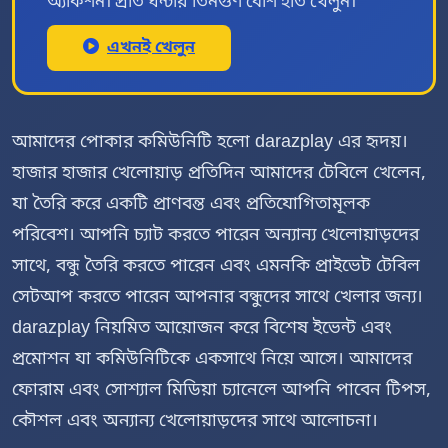
অ্যাকশন। প্রতি ঘন্টায় তিনগুণ বেশি হাত খেলুন।
এখনই খেলুন
আমাদের পোকার কমিউনিটি হলো darazplay এর হৃদয়।
হাজার হাজার খেলোয়াড় প্রতিদিন আমাদের টেবিলে খেলেন,
যা তৈরি করে একটি প্রাণবন্ত এবং প্রতিযোগিতামূলক
পরিবেশ। আপনি চ্যাট করতে পারেন অন্যান্য খেলোয়াড়দের
সাথে, বন্ধু তৈরি করতে পারেন এবং এমনকি প্রাইভেট টেবিল
সেটআপ করতে পারেন আপনার বন্ধুদের সাথে খেলার জন্য।
darazplay নিয়মিত আয়োজন করে বিশেষ ইভেন্ট এবং
প্রমোশন যা কমিউনিটিকে একসাথে নিয়ে আসে। আমাদের
ফোরাম এবং সোশ্যাল মিডিয়া চ্যানেলে আপনি পাবেন টিপস,
কৌশল এবং অন্যান্য খেলোয়াড়দের সাথে আলোচনা।