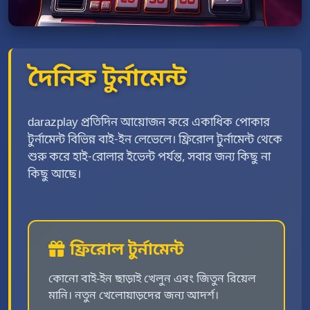
দৈনিক টুর্নামেন্ট
darazplay প্রতিদিন আয়োজন করে একাধিক পোকার
টুর্নামেন্ট বিভিন্ন বাই-ইন লেভেলে। ফ্রিরোল টুর্নামেন্ট থেকে
শুরু করে হাই-রোলার ইভেন্ট পর্যন্ত, সবার জন্য কিছু না
কিছু আছে।
ফ্রিরোল টুর্নামেন্ট
কোনো বাই-ইন ছাড়াই খেলুন এবং জিতুন রিয়েল
মানি। নতুন খেলোয়াড়দের জন্য আদর্শ।