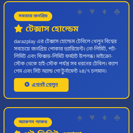
সবচেয়ে জনপ্রিয়
টেক্সাস হোল্ডেম
darazplay এর টেক্সাস হোল্ডেম টেবিলে খেলুন বিশ্বের
সবচেয়ে জনপ্রিয় পোকার ভ্যারিয়েন্ট। নো-লিমিট, পট-
লিমিট এবং ফিক্সড-লিমিট ফর্ম্যাট উপলব্ধ। মাইক্রো-
স্টেক থেকে হাই-স্টেক পর্যন্ত সব ধরনের টেবিল। ক্যাশ
গেম এবং সিট অ্যান্ড গো টুর্নামেন্ট ২৪/৭ চলমান।
এখনই খেলুন
অ্যাকশন প্যাকড